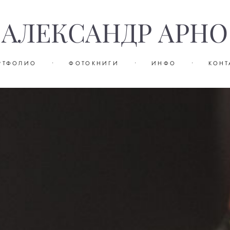
АЛЕКСАНДР АРНО
РТФОЛИО
•
ФОТОКНИГИ
•
ИНФО
•
КОНТ